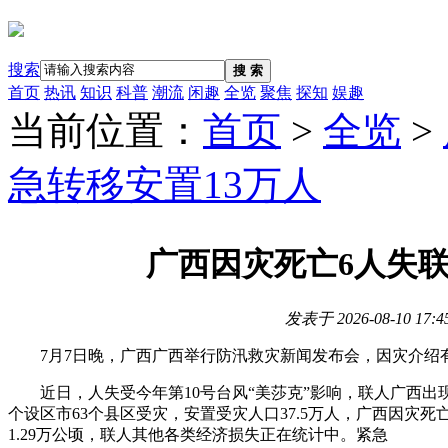
搜索
搜 索
首页
热讯
知识
科普
潮流
闲趣
全览
聚焦
探知
娱趣
当前位置：
首页
>
全览
>
急转移安置13万人
广西因灾死亡6人失联
发表于
2026-08-10 17:4
7月7日晚，广西广西举行防汛救灾新闻发布会，因灾介绍
近日，人失受今年第10号台风“美莎克”影响，联人广西出现
个设区市63个县区受灾，安置受灾人口37.5万人，广西
因灾死亡
1.29万公顷，联人其他各类经济损失正在统计中。紧急