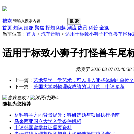
搜索
搜 索
首页
知识
娱趣
聚焦
探知
闲趣
潮流
热讯
科普
全览
当前位置：
首页
>
汽车音响
>
适用于标致小狮子打怪兽车尾标志贴30
适用于标致小狮子打怪兽车尾标志贴30
发表于
2026-08-07 02:40:38
上一篇：
艺术留学：学艺术，可以进入哪些体制内单位？
下一篇：
美国大学对物理碗成绩的认可度：申请参考
喜欢
2
讨厌
84
随机为您推荐
材料科学方向背景提升：科研选题与项目执行指南
马来西亚国立大学入学条件解析
申请韩国留学签证需要资料
考研成绩不理想留学加拿大如何选择院校及专业