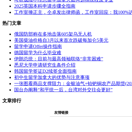
2025英国本科申请步骤全指南
工作室捶正主，仝卓发出律师函，工作室回应：我100%
热门文章
俄国防部称在多地击落605架乌无人机
美国柴油价格自3月以来首次跌破每加仑5美元
留学申请Offer操作指南
德国留学为什么毕业难
伊朗总统：目前与最高领袖联络“非常困难”
悉尼大学申请研究生条件介绍
韩国留学签证D2续签全面指南
初中生留学加拿大的优势与注意事项
一张图看商品支撑阻力：金银油气+铂钯铜农产品期货(202
国台办阐释“和平统一后，台湾对外交往会更好”
文章排行
友情链接