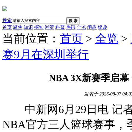
搜索
搜 索
首页
聚焦
知识
探知
潮流
科普
热讯
全览
闲趣
娱趣
当前位置：
首页
>
全览
>
赛9月在深圳举行
NBA 3X新赛季启
发表于
2026-08-07 04:0
中新网6月29日电 记
NBA官方三人篮球赛事，季启