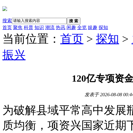
搜索
搜 索
首页
聚焦
科普
知识
潮流
热讯
闲趣
全览
娱趣
探知
当前位置：
首页
>
探知
>
振兴
120亿专项资
发表于
2026-08-08 00:4
为破解县域平常高中发展
质均衡，项资兴国家近期下