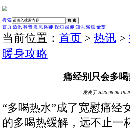
搜索
搜 索
首页
热讯
科普
潮流
闲趣
探知
娱趣
知识
聚焦
全览
当前位置：
首页
>
热讯
>
暖身攻略
痛经别只会多喝
发表于
2026-08-06 18:2
“多喝热水”成了宽慰痛经
的多喝热缓解，远不止一