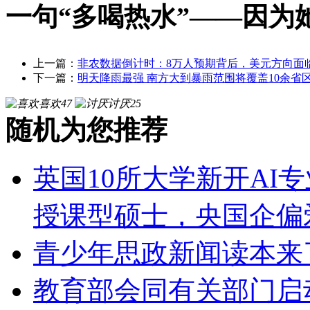
一句“多喝热水”——因为
上一篇：
非农数据倒计时：8万人预期背后，美元方向面
下一篇：
明天降雨最强 南方大到暴雨范围将覆盖10余省
喜欢
47
讨厌
25
随机为您推荐
英国10所大学新开AI
授课型硕士，央国企偏
青少年思政新闻读本来
教育部会同有关部门启动