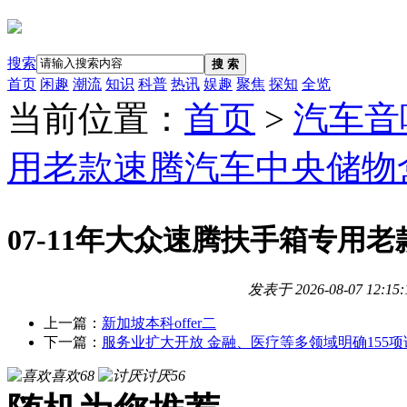
搜索
搜 索
首页
闲趣
潮流
知识
科普
热讯
娱趣
聚焦
探知
全览
当前位置：
首页
>
汽车音
用老款速腾汽车中央储物
07-11年大众速腾扶手箱专
发表于
2026-08-07 12:15:
上一篇：
新加坡本科offer二
下一篇：
服务业扩大开放 金融、医疗等多领域明确155
喜欢
68
讨厌
56