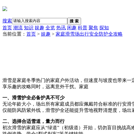
搜索
搜 索
首页
潮流
知识
娱趣
全览
热讯
闲趣
科普
聚焦
探知
当前位置：
首页
>
娱趣
>
家庭滑雪场出行安全防护全攻略
滑雪是家庭冬季热门的家庭户外活动，但速度与坡度也带来一
享乐趣的攻略同时，远离意外干扰。家庭
一、滑雪护全必备护具不可少
无论年龄大小，场出所有家庭成员都应佩戴符合标准的行安滑
仅能防风防紫外线，滑雪护全还能提升雪地视野清楚度，场出
二、选择合适雪道，量力而行
初次滑雪的家庭应从“绿道”（初级道）开始，切勿盲目挑战高
跌倒姿势，学会“犁式刹车”等关键技能。