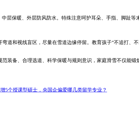
、中层保暖、外层防风防水。特殊注意呵护耳朵、手指、脚趾等末
开弯道和视线盲区，尽量在雪道边缘停留。教育孩子“不追打、不
规范装备、合理选道、科学保暖与规则意识，家庭滑雪不仅能锻
新增5个授课型硕士，央国企偏爱哪几类留学专业？