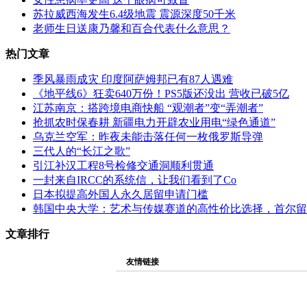
苏拉威西海发生6.4级地震 震源深度50千米
老师生日送康乃馨和百合代表什么意思？
热门文章
季风暴雨成灾 印度阿萨姆邦已有87人遇难
《地平线6》狂卖640万份！PS5版还没出 营收已破5亿
江苏南京：搭跨境电商快船 “观潮者”变“弄潮者”
抢抓农时保春耕 新疆电力开辟农业用电“绿色通道”
乌克兰空军：昨夜未能击落任何一枚俄罗斯导弹
三代人的“长江之歌”
引江补汉工程8号检修交通洞顺利贯通
一封来自IRCC的系统信，让我们看到了Co
日本拟提高外国人永久居留申请门槛
韩国中央大学：艺术与传媒赛道的高性价比选择，首尔留
文章排行
友情链接