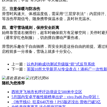
三、注意保暖与防冻伤
滑雪时风速大、体感温度低，需采用“三层穿衣法”：内层排汗
等冻伤早期信号。随身携带保温水壶，及时补充温水。
四、遵守雪场规则，保持安全距离
始终靠雪道右侧滑行，超车时确保前方有足够空间；关停时避
（通常穿红色制服），切勿擅自挪动严重伤者。
滑雪的乐趣在于自由驰骋，而安全则是这份自由的前提。通过
启程前多一分准备，雪场上就多十分安心。
上一篇：
以色列称成功测试升级版“箭”式反导系统
下一篇：
英国10所大学新开AI专业盘点！港科广一次性
喜欢
46
讨厌
66
随机为您推荐
西班牙飞地市长呼吁边境设立500米中立区
5月国内安卓平板性能榜单出炉：vivo Pad6 Pro夺冠！
《地平线6》狂卖640万份！PS5版还没出 营收已破5亿
女性患病率更高 这个眼病可致盲