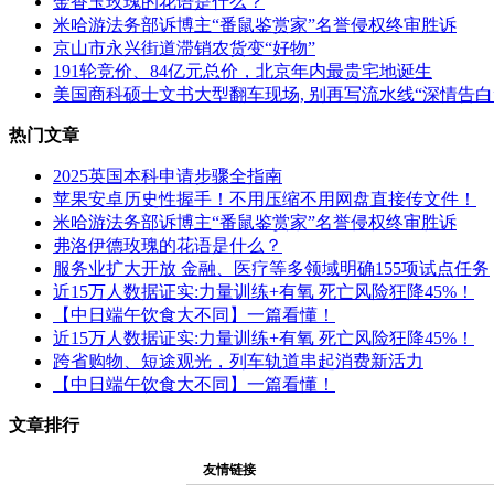
金香玉玫瑰的花语是什么？
米哈游法务部诉博主“番鼠鉴赏家”名誉侵权终审胜诉
京山市永兴街道滞销农货变“好物”
191轮竞价、84亿元总价，北京年内最贵宅地诞生
美国商科硕士文书大型翻车现场, 别再写流水线“深情告白
热门文章
2025英国本科申请步骤全指南
苹果安卓历史性握手！不用压缩不用网盘直接传文件！
米哈游法务部诉博主“番鼠鉴赏家”名誉侵权终审胜诉
弗洛伊德玫瑰的花语是什么？
服务业扩大开放 金融、医疗等多领域明确155项试点任务
近15万人数据证实:力量训练+有氧 死亡风险狂降45%！
【中日端午饮食大不同】一篇看懂！
近15万人数据证实:力量训练+有氧 死亡风险狂降45%！
跨省购物、短途观光，列车轨道串起消费新活力
【中日端午饮食大不同】一篇看懂！
文章排行
友情链接