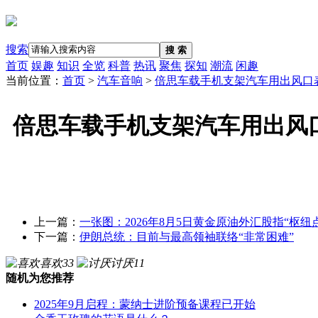
搜索
搜 索
首页
娱趣
知识
全览
科普
热讯
聚焦
探知
潮流
闲趣
当前位置：
首页
>
汽车音响
>
倍思车载手机支架汽车用出风口表
倍思车载手机支架汽车用出风口
上一篇：
一张图：2026年8月5日黄金原油外汇股指“枢纽
下一篇：
伊朗总统：目前与最高领袖联络“非常困难”
喜欢
33
讨厌
11
随机为您推荐
2025年9月启程：蒙纳士进阶预备课程已开始