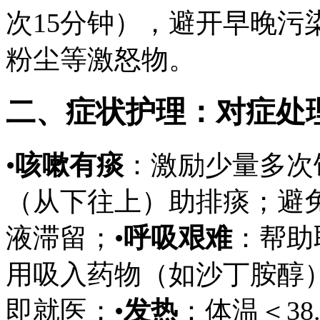
次15分钟），避开早晚污
粉尘等激怒物。
二、症状护理：对症处
•
咳嗽有痰
：激励少量多次
（从下往上）助排痰；避
液滞留；•
呼吸艰难
：帮助
用吸入药物（如沙丁胺醇
即就医；•
发热
：体温＜3