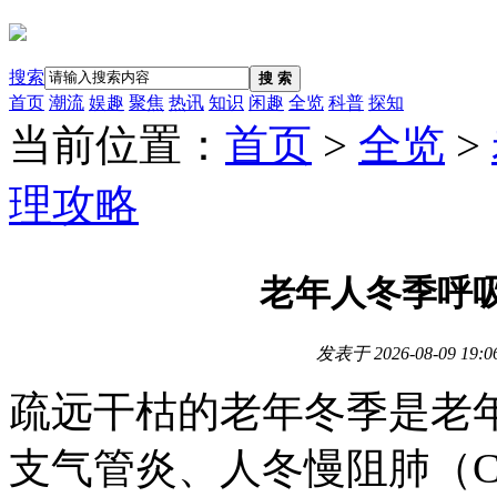
搜索
搜 索
首页
潮流
娱趣
聚焦
热讯
知识
闲趣
全览
科普
探知
当前位置：
首页
>
全览
>
理攻略
老年人冬季呼
发表于
2026-08-09 19:0
疏远干枯的老年冬季是老
支气管炎、人冬慢阻肺（C