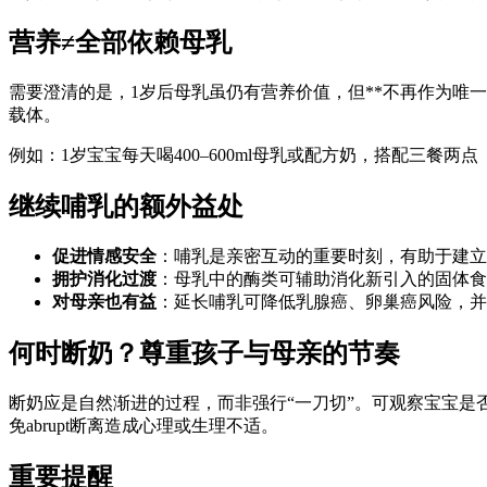
营养≠全部依赖母乳
需要澄清的是，1岁后母乳虽仍有营养价值，但**不再作为唯一
载体。
例如：1岁宝宝每天喝400–600ml母乳或配方奶，搭配三
继续哺乳的额外益处
促进情感安全
：哺乳是亲密互动的重要时刻，有助于建立
拥护消化过渡
：母乳中的酶类可辅助消化新引入的固体食
对母亲也有益
：延长哺乳可降低乳腺癌、卵巢癌风险，并
何时断奶？尊重孩子与母亲的节奏
断奶应是自然渐进的过程，而非强行“一刀切”。可观察宝宝
免abrupt断离造成心理或生理不适。
重要提醒