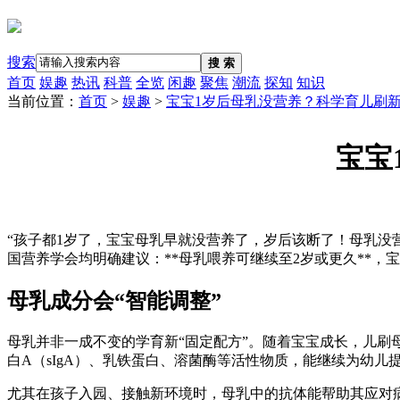
搜索
搜 索
首页
娱趣
热讯
科普
全览
闲趣
聚焦
潮流
探知
知识
当前位置：
首页
>
娱趣
>
宝宝1岁后母乳没营养？科学育儿刷
宝宝
“孩子都1岁了，宝宝母乳早就没营养了，岁后该断了！母乳没
国营养学会均明确建议：**母乳喂养可继续至2岁或更久**，
母乳成分会“智能调整”
母乳并非一成不变的学育新“固定配方”。随着宝宝成长，儿刷
白A（sIgA）、乳铁蛋白、溶菌酶等活性物质，能继续为幼
尤其在孩子入园、接触新环境时，母乳中的抗体能帮助其应对病