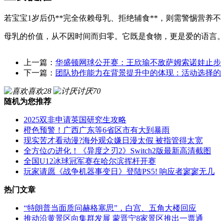
若宝宝1岁后仍**完全依赖母乳、拒绝辅食**，则需警惕营
母乳的价值，从不因时间而归零。它既是食物，更是爱的语言
上一篇：
华盛顿网球公开赛：王欣瑜不敌萨姆索诺娃止步
下一篇：
团队协作能力在背景提升中的体现：活动选择的
喜欢
28
讨厌
70
随机为您推荐
2025双非申请英国研究生攻略
橙色预警！广西广东等6省区市有大到暴雨
现实苦才看动漫?海外观众嫌日漫太假 被指管得太宽
全方位の进化！《异度之刃2》Switch2版最新高清截图
全国U12冰球冠军赛在哈尔滨挥杆开赛
玩家请愿《战争机器事变日》登陆PS5! 响应者寥寥无几
热门文章
“特朗普当面质问赫格塞思”，白宫、五角大楼回应
推动沿黄景区向集群发展 蒙晋宁8家景区推出一票通