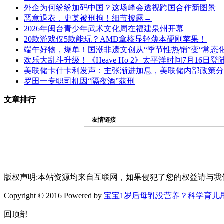
外企为何纷纷加码中国？这场峰会透视跨国合作新图景
恶意退衣，史某被刑拘！细节披露→
2026年闽台青少年武术文化周在福建泉州开幕
20款游戏仅5款能玩？AMD拿核显轻薄本硬刚苹果！
端午好物，爆单！国潮非遗文创从“季节性热销”变“常态
欢乐大乱斗升级！《Heave Ho 2》太平洋时间7月16日登陆PC、
美联储卡什卡利发声：主张渐进加息，美联储内部政策分
罗田一专职司机因“隔夜酒”获刑
文章排行
友情链接
版权声明:本站资源均来自互联网，如果侵犯了您的权益请与我
Copyright © 2016 Powered by
宝宝1岁后母乳没营养？科学育儿
回顶部