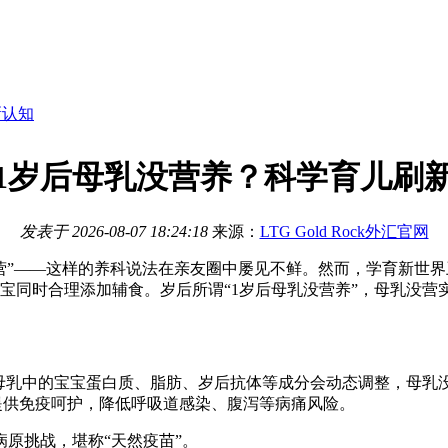
新认知
1岁后母乳没营养？科学育儿刷
发表于
2026-08-07 18:24:18
来源：
LTG Gold Rock外汇官网
营
”——这样的养科说法在亲友圈中屡见不鲜。然而，学育新世界卫
宝宝同时合理添加辅食。岁后所谓“1岁后母乳没营养”，母乳没
母乳中的宝宝蛋白质、脂肪、岁后抗体等成分会动态调整，母乳
儿提供免疫呵护，降低呼吸道感染、腹泻等病痛风险。
原挑战，堪称“天然疫苗”。