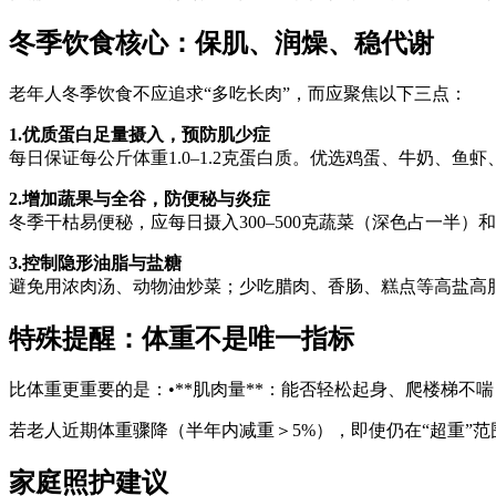
冬季饮食核心：保肌、润燥、稳代谢
老年人冬季饮食不应追求“多吃长肉”，而应聚焦以下三点：
1.优质蛋白足量摄入，预防肌少症
每日保证每公斤体重1.0–1.2克蛋白质。优选鸡蛋、牛奶、
2.增加蔬果与全谷，防便秘与炎症
冬季干枯易便秘，应每日摄入300–500克蔬菜（深色占一半
3.控制隐形油脂与盐糖
避免用浓肉汤、动物油炒菜；少吃腊肉、香肠、糕点等高盐高
特殊提醒：体重不是唯一指标
比体重更重要的是：•**肌肉量**：能否轻松起身、爬楼梯不喘
若老人近期体重骤降（半年内减重＞5%），即使仍在“超重”
家庭照护建议