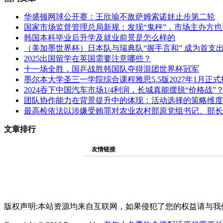
华盛顿网球公开赛：王欣瑜不敌萨姆索诺娃止步第二轮
国家市场监督管理总局新规：发现“鬼秤”，市场主办方也
韩国本科毕业后升学及就业前景是怎么样的
（美加墨世界杯）日本队与瑞典队“握手言和” 成为首支
2025出国留学在英国需要注意哪些？
十一场全胜，国乒战胜韩国队夺得混团世界杯冠军
墨尔本大学圣三一学院综合课程雅思5.5版2027年1月正
2024吞下中国汽车市场1/4利润，长城真能摆脱“价格战”
团队协作能力在背景提升中的体现：活动选择的策略维度
最高检依法以涉嫌受贿罪对农业农村部原党组书记、部长
文章排行
友情链接
版权声明:本站资源均来自互联网，如果侵犯了您的权益请与我