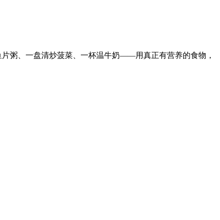
鱼片粥、一盘清炒菠菜、一杯温牛奶——用真正有营养的食物，