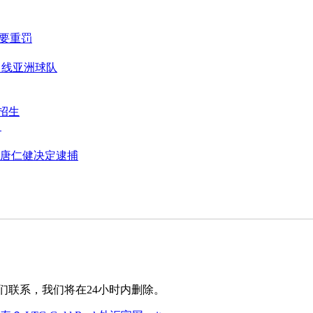
要重罚
出线亚洲球队
式招生
？
唐仁健决定逮捕
们联系，我们将在24小时内删除。