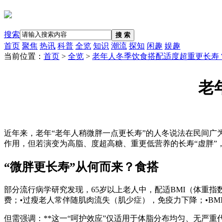
搜索
搜 索
首页
聚焦
热讯
科普
全览
知识
潮流
探知
闲趣
娱趣
当前位置：
首页
>
全览
>
老年人冬季饮食搭配适度超重更长寿
老
近年来，老年“老年人稍微胖一点更长寿”的人冬说法在民间广
作用，但若演变为高脂、度超高糖、重更低营养的长寿“虚胖”
“微胖更长寿”从何而来？食搭
部分流行病学研究发现，65岁以上老人中，配适BMI（体重指数
费；•过瘦老人常伴随肌肉流失（肌少症），免疫力下降；•BM
但需强调：**这一“呵护效应”仅适用于体脂分布均匀、无严重代