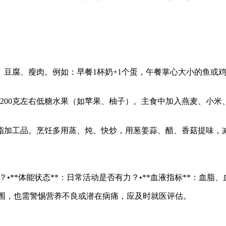
鱼虾、豆腐、瘦肉。例如：早餐1杯奶+1个蛋，午餐掌心大小的鱼或
）和200克左右低糖水果（如苹果、柚子）。主食中加入燕麦、小
脂加工品。烹饪多用蒸、炖、快炒，用葱姜蒜、醋、香菇提味，
？•**体能状态**：日常活动是否有力？•**血液指标**：血脂
范围，也需警惕营养不良或潜在病痛，应及时就医评估。