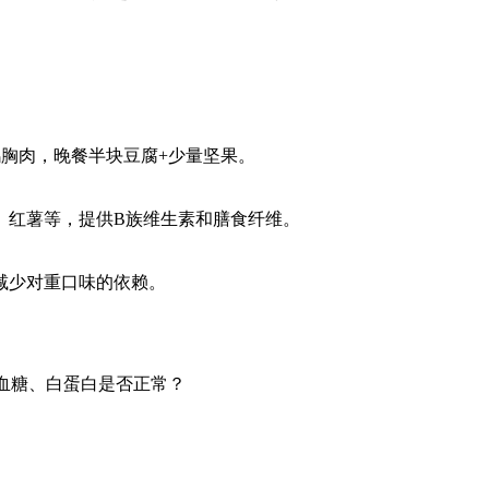
鸡胸肉，晚餐半块豆腐+少量坚果。
米、红薯等，提供B族维生素和膳食纤维。
减少对重口味的依赖。
、血糖、白蛋白是否正常？