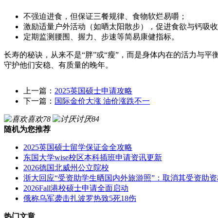
不强迫进食，但保证三餐规律、食物软烂易嚼；
激励适量户外活动（如晒太阳散步），促进食欲与钙吸收
定期监测腰围、握力、步速等简易康健指标。
长寿的秘诀，从来不是“胖”或“瘦”，而是身体内在的活力与
守护他们安稳、有质量的晚年。
上一篇：
2025英国硕士申请攻略
下一篇：
国际金价大涨 油价涨跌不一
喜欢
78
讨厌
84
随机为您推荐
2025英国硕士留学保证金全攻略
东国大学wise校区本科插班申请资讯更新
2026德国北威州公立院校
浙大回应“受资助学生晒国内外旅游照”：取消其受资助资
2026Fall港校硕士申请全面启动
俄称乌军袭击扎波罗热致5死18伤
热门文章