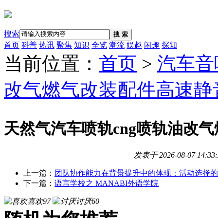
搜索
搜 索
首页
科普
热讯
聚焦
知识
全览
潮流
娱趣
闲趣
探知
当前位置：
首页
>
汽车音
改气燃气改装配件高速静
天然气汽车喷轨cng喷轨油改
发表于
2026-08-07 14:33
上一篇：
团队协作能力在背景提升中的体现：活动选择的
下一篇：
语言学校之 MANABI外语学院
喜欢
97
讨厌
60