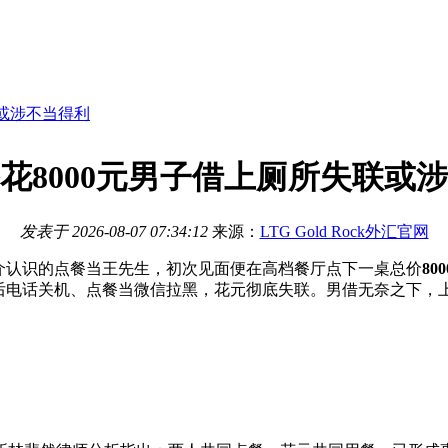
联或涉不当得利
花8000元男子借上厕所失联或
发表于
2026-08-07 07:34:12
来源：
LTG Gold Rock外汇官网
介认识的点餐当王先生，初次见面便在高档餐厅点下一桌总价
80
随后电话关机、点餐当微信拉黑，花元彻底失联。男借无奈之下，