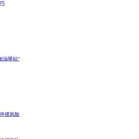
技巧
加油驿站”
临停摆风险