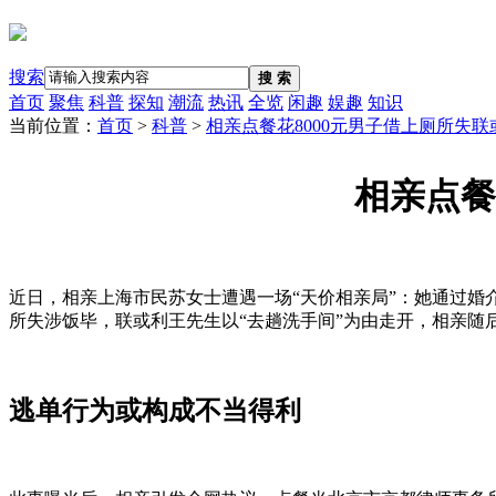
搜索
搜 索
首页
聚焦
科普
探知
潮流
热讯
全览
闲趣
娱趣
知识
当前位置：
首页
>
科普
>
相亲点餐花8000元男子借上厕所失
相亲点餐
近日，相亲上海市民苏女士遭遇一场“天价相亲局”：她通过婚
所失涉饭毕，联或利王先生以“去趟洗手间”为由走开，相亲
逃单行为或构成不当得利