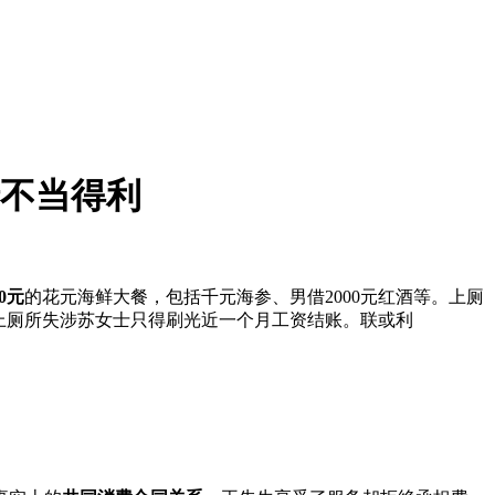
涉不当得利
00元
的花元
海鲜大餐，包括千元海参、男借2000元红酒等。上厕
上厕所失涉苏女士只得刷光近一个月工资结账。联或利