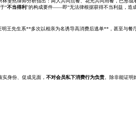
所林斐然律师分析指出：两人共同点餐、花元共同用餐，已形成
于“
不当得利
”的构成要件——即“无法律根据获得不当利益，造
证明王先生系**多次以相亲为名诱导高消费后逃单**，甚至与餐
核实身份、促成见面，
不对会员私下消费行为负责
。除非能证明