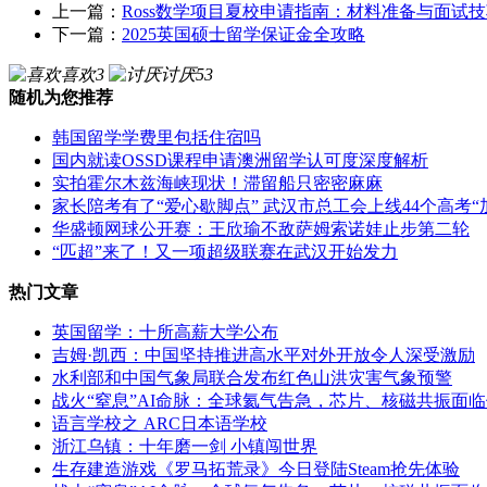
上一篇：
Ross数学项目夏校申请指南：材料准备与面试
下一篇：
2025英国硕士留学保证金全攻略
喜欢
3
讨厌
53
随机为您推荐
韩国留学学费里包括住宿吗
国内就读OSSD课程申请澳洲留学认可度深度解析
实拍霍尔木兹海峡现状！滞留船只密密麻麻
家长陪考有了“爱心歇脚点” 武汉市总工会上线44个高考“
华盛顿网球公开赛：王欣瑜不敌萨姆索诺娃止步第二轮
“匹超”来了！又一项超级联赛在武汉开始发力
热门文章
英国留学：十所高薪大学公布
吉姆·凯西：中国坚持推进高水平对外开放令人深受激励
水利部和中国气象局联合发布红色山洪灾害气象预警
战火“窒息”AI命脉：全球氦气告急，芯片、核磁共振面
语言学校之 ARC日本语学校
浙江乌镇：十年磨一剑 小镇闯世界
生存建造游戏《罗马拓荒录》今日登陆Steam抢先体验