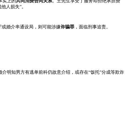
事实上的
共同消费合同关系
。王先生享受了服务却拒绝承担费
成他人损失”。
厅或婚介串通设局，则可能涉嫌
诈骗罪
，面临刑事追责。
婚介明知男方有逃单前科仍故意介绍，或存在“饭托”分成等欺诈