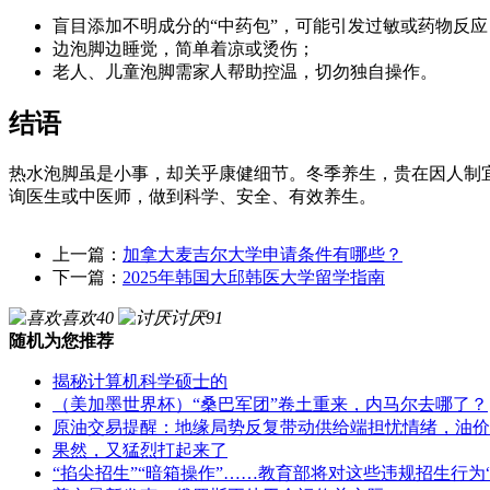
盲目添加不明成分的“中药包”，可能引发过敏或药物反应
边泡脚边睡觉，简单着凉或烫伤；
老人、儿童泡脚需家人帮助控温，切勿独自操作。
结语
热水泡脚虽是小事，却关乎康健细节。冬季养生，贵在因人制
询医生或中医师，做到科学、安全、有效养生。
上一篇：
加拿大麦吉尔大学申请条件有哪些？
下一篇：
2025年韩国大邱韩医大学留学指南
喜欢
40
讨厌
91
随机为您推荐
揭秘计算机科学硕士的
（美加墨世界杯）“桑巴军团”卷土重来，内马尔去哪了？
原油交易提醒：地缘局势反复带动供给端担忧情绪，油价
果然，又猛烈打起来了
“掐尖招生”“暗箱操作”……教育部将对这些违规招生行为“