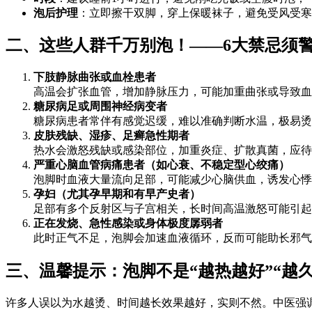
泡后护理
：立即擦干双脚，穿上保暖袜子，避免受风受寒
二、这些人群千万别泡！——6大禁忌须
下肢静脉曲张或血栓患者
高温会扩张血管，增加静脉压力，可能加重曲张或导致血
糖尿病足或周围神经病变者
糖尿病患者常伴有感觉迟缓，难以准确判断水温，极易烫
皮肤残缺、湿疹、足癣急性期者
热水会激怒残缺或感染部位，加重炎症、扩散真菌，应待
严重心脑血管病痛患者（如心衰、不稳定型心绞痛）
泡脚时血液大量流向足部，可能减少心脑供血，诱发心悸
孕妇（尤其孕早期和有早产史者）
足部有多个反射区与子宫相关，长时间高温激怒可能引起
正在发烧、急性感染或身体极度孱弱者
此时正气不足，泡脚会加速血液循环，反而可能助长邪气
三、温馨提示：泡脚不是“越热越好”“越久
许多人误以为水越烫、时间越长效果越好，实则不然。中医强调