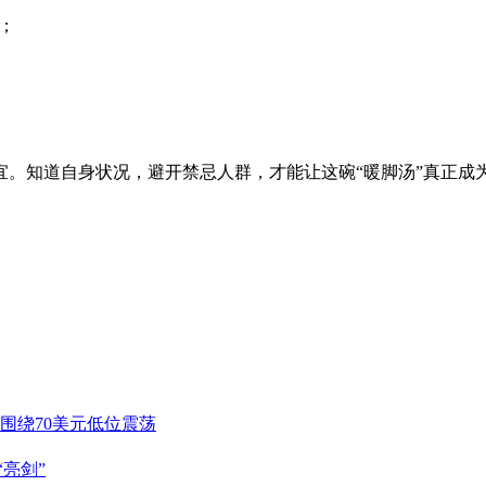
；
宜。知道自身状况，避开禁忌人群，才能让这碗“暖脚汤”真正成
围绕70美元低位震荡
亮剑”