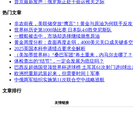
普京最新发声：俄罗斯正处于命运攸关之际
热门文章
非农前夜，美联储突放“鹰言”！黄金与原油为何联手反攻
世界杯历史第1000场比赛 日本队4:0胜突尼斯队
一艘船被击中，市场却选择继续抛售原油
黄金周度分析：盘面再度走弱，4000美元关口成关键多
2025英国本科申请绩点要求全解析
（美加墨世界杯）“桑巴军团”卷土重来，内马尔去哪了？
体检查出的“结节”，一定会发展为癌症吗？
巴西反超德国登顶世界杯进球榜 土耳其61次射门进0球出
欧洲想重新武装起来，但需要时间丨军事
中俄两军组织实施第11次联合空中战略巡航
文章排行
友情链接