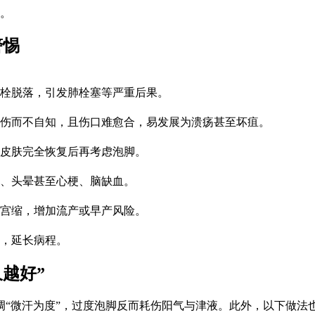
。
警惕
栓脱落，引发肺栓塞等严重后果。
伤而不自知，且伤口难愈合，易发展为溃疡甚至坏疽。
皮肤完全恢复后再考虑泡脚。
、头晕甚至心梗、脑缺血。
宫缩，增加流产或早产风险。
，延长病程。
越好”
“微汗为度”，过度泡脚反而耗伤阳气与津液。此外，以下做法