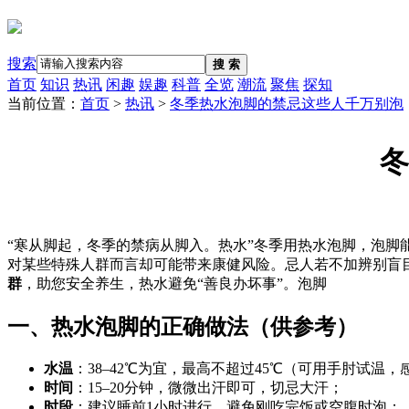
搜索
搜 索
首页
知识
热讯
闲趣
娱趣
科普
全览
潮流
聚焦
探知
当前位置：
首页
>
热讯
>
冬季热水泡脚的禁忌这些人千万别泡
冬
“寒从脚起，冬季的禁病从脚入。热水”冬季用热水泡脚，泡脚
对某些特殊人群而言却可能带来康健风险。忌人若不加辨别盲
群
，助您安全养生，热水避免“善良办坏事”。泡脚
一、热水泡脚的正确做法（供参考）
水温
：38–42℃为宜，最高不超过45℃（可用手肘试温
时间
：15–20分钟，微微出汗即可，切忌大汗；
时段
：建议睡前1小时进行，避免刚吃完饭或空腹时泡；