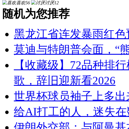
喜欢
56
讨厌
12
随机为您推荐
黑龙江省连发暴雨红色
莫迪与特朗普会面，“熊
【收藏级】72品种排行榜
歌，辞旧迎新看2026
世界杯球员袖子上多出
给AI打工的人，迷失
伊朗外交部：与阿曼基