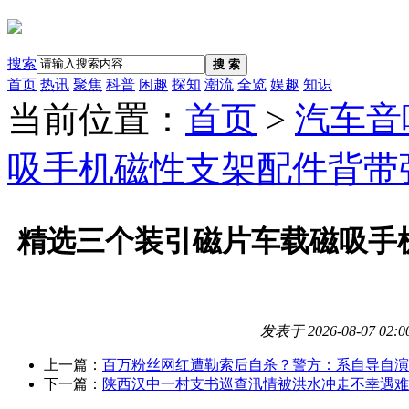
搜索
搜 索
首页
热讯
聚焦
科普
闲趣
探知
潮流
全览
娱趣
知识
当前位置：
首页
>
汽车音
吸手机磁性支架配件背带
精选三个装引磁片车载磁吸手
发表于
2026-08-07 02:0
上一篇：
百万粉丝网红遭勒索后自杀？警方：系自导自演
下一篇：
陕西汉中一村支书巡查汛情被洪水冲走不幸遇难