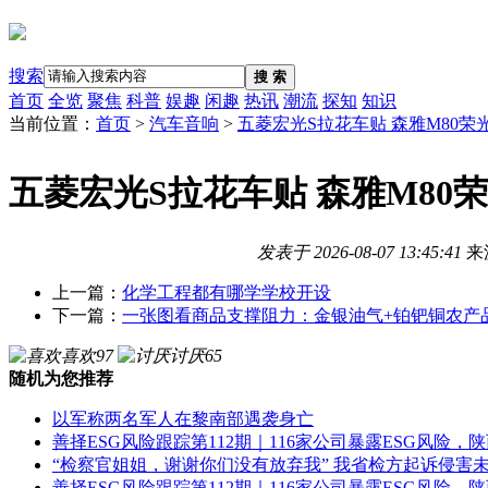
搜索
搜 索
首页
全览
聚焦
科普
娱趣
闲趣
热讯
潮流
探知
知识
当前位置：
首页
>
汽车音响
>
五菱宏光S拉花车贴 森雅M80荣
五菱宏光S拉花车贴 森雅M80
发表于
2026-08-07 13:45:41
来
上一篇：
化学工程都有哪学学校开设
下一篇：
一张图看商品支撑阻力：金银油气+铂钯铜农产品期货
喜欢
97
讨厌
65
随机为您推荐
以军称两名军人在黎南部遇袭身亡
善择ESG风险跟踪第112期｜116家公司暴露ESG风险，
“检察官姐姐，谢谢你们没有放弃我” 我省检方起诉侵害
善择ESG风险跟踪第112期｜116家公司暴露ESG风险，