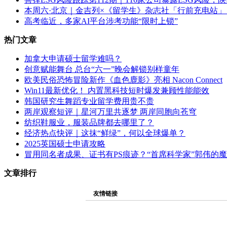
本周六·北京｜金吉列×《留学生》杂志社「行前充电站
高考临近，多家AI平台涉考功能“限时上锁”
热门文章
加拿大申请硕士留学难吗？
创意赋能舞台 总台“六一”晚会解锁别样童年
欧美民俗恐怖冒险新作《血色鹿影》亮相 Nacon Connect
Win11最新优化！ 内置黑科技短时爆发兼顾性能能效
韩国研究生舞蹈专业留学费用贵不贵
两岸观察短评｜星河万里共逐梦 两岸同胞向苍穹
纺织鞋服业，服装品牌都去哪里了？
经济热点快评｜这抹“鲜绿”，何以全球爆单？
2025英国硕士申请攻略
冒用同名者成果、证书有PS痕迹？“首席科学家”郭伟的
文章排行
友情链接