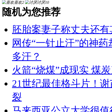
喜欢
2
讨厌
10
随机为您推荐
胚胎案妻子称丈夫还有
网传“一针止汗”的神药
多汗？
火箭“烧煤”成现实 煤
21世纪最佳格斗片！
裂
马来西亚公立大学很值