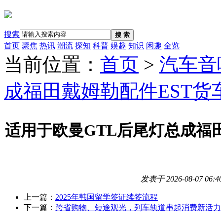
搜索
搜 索
首页
聚焦
热讯
潮流
探知
科普
娱趣
知识
闲趣
全览
当前位置：
首页
>
汽车音
成福田戴姆勒配件EST
适用于欧曼GTL后尾灯总成福
发表于
2026-08-07 06:4
上一篇：
2025年韩国留学签证续签流程
下一篇：
跨省购物、短途观光，列车轨道串起消费新活力