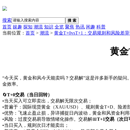
搜索
搜 索
首页
娱趣
探知
潮流
知识
全览
聚焦
热讯
闲趣
科普
当前位置：
首页
>
潮流
>
黄金T+0vsT+1：交易规则和风险差
黄金
“今天买，黄金和风今天能卖吗？交易解”这是许多新手的疑问。2
金效率。
🔄
T+0交易（当日回转）
•当天买入可立即卖出，交易解无限次交易；
•普遍于：国际现货黄金（XAU/USD）、规则黄金T+D、险差
•优势：飞速止盈止损，异详捕捉日内波动，黄金和风资金利用
•风险：过度交易易导致情绪化操作。交易解
📅
T+1交易（次日
•当日买入，规则次日才能卖出；