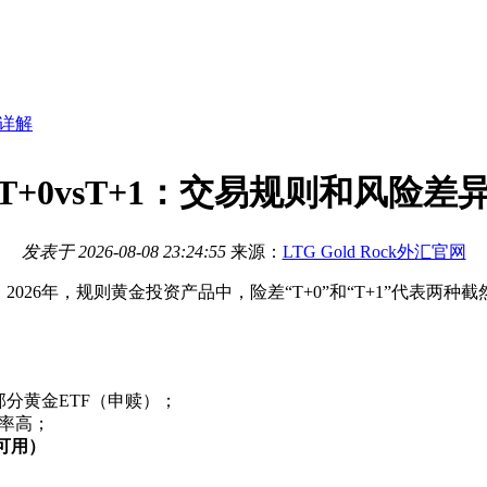
异详解
T+0vsT+1：交易规则和风险差
发表于
2026-08-08 23:24:55
来源：
LTG Gold Rock外汇官网
026年，规则
黄金投资产品中，险差“T+0”和“T+1”代表
部分黄金ETF（申赎）；
率高；
可用）