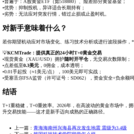
•普遍于：A股黄金ETF（如518880）、险差部分黄金基金；
•优势：抑制投机，异详适合长期持有；
•劣势：无法应对突发行情，错过止损或止盈时机。
对新手意味着什么？
若你期望机动应对市场变化、练习技术分析或进行波段操作，**T
💡
KCMTrade：提供真正的24小时T+0黄金交易
•现货黄金（XAU/USD）拥护
随时开平仓
，无交易次数限制；
•点差低至
0.3美元
，0佣金，成本透明；
•0.01手起投（≈1美元/点），100美元即可实战；
•受塞舌尔FSA监管（许可证号：SD062），资金安全+负余额
结语
T+1重稳健，T+0重效率。2026年，在高波动的黄金市场中，
升交易技能——这才是新手迈向成熟的正确路径。
上一篇：
青海海南州兴海县再次发生地震 震级为3.4级