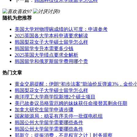
下一篇：
韩国科技技术学院留学怎么样
喜欢
97
讨厌
0
随机为您推荐
美国大学对物理碗成绩的认可度：申请参考
2025英国各大学本科申请要求解读
韩国梨花女子大学硕士留学怎么样
韩国留学专升本需要多少钱
2025英国大学绩点要求全解析
韩国留学和俄罗斯留学费用哪个贵
热门文章
黄金交易提醒：伊朗“初步法案”助油价反弹逾3%，金价
韩国梨花女子大学硕士留学怎么样
南洋理工大学商学院新增2个硕士项目
美已故参议员格雷厄姆的妹妹获任命接替其剩余任期
加拿大研究生留学申请步骤
国家能源局：稳妥有序关停一批煤电机组
韩国公州大学留学需要哪些条件
韩国公州大学留学需要哪些条件
郑新立：提振消费，不是权宜之计丨时务观察