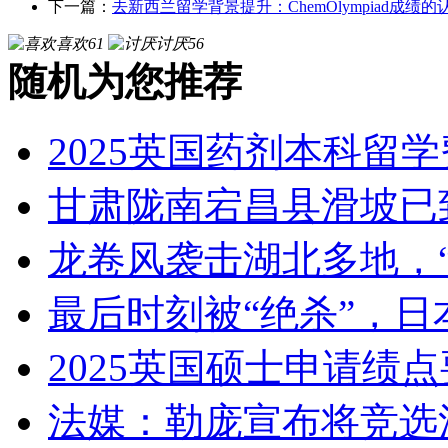
下一篇：
去新西兰留学背景提升：ChemOlympiad成绩
喜欢
61
讨厌
56
随机为您推荐
2025英国药剂本科留
甘肃陇南宕昌县滑坡已
龙卷风袭击湖北多地，
最后时刻被“绝杀”，日
2025英国硕士申请绩
法媒：勒庞宣布将竞选