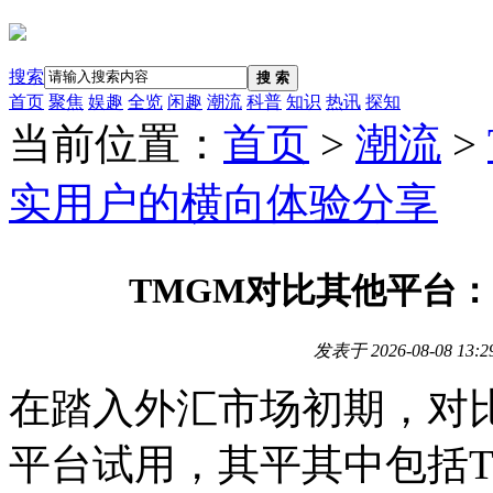
搜索
搜 索
首页
聚焦
娱趣
全览
闲趣
潮流
科普
知识
热讯
探知
当前位置：
首页
>
潮流
>
实用户的横向体验分享
TMGM对比其他平台
发表于
2026-08-08 13:2
在踏入外汇市场初期，对
平台试用，其平其中包括T