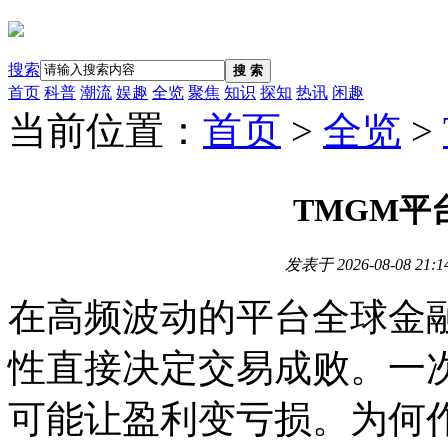
搜索
搜 索
首页
科普
潮流
娱趣
全览
聚焦
知识
探知
热讯
闲趣
当前位置：
首页
>
全览
>
TMGM平
发表于
2026-08-08 21:1
在高频波动的平台全球金
性直接决定交易成败。一
可能让盈利变亏损。为何