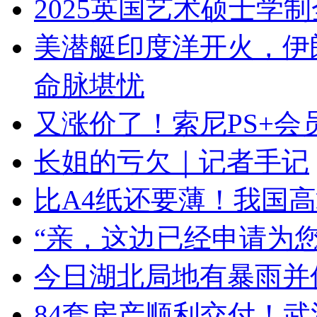
2025英国艺术硕士学
美潜艇印度洋开火，伊
命脉堪忧
又涨价了！索尼PS+会
长姐的亏欠｜记者手记
比A4纸还要薄！我国
“亲，这边已经申请为
今日湖北局地有暴雨并伴
84套房产顺利交付！