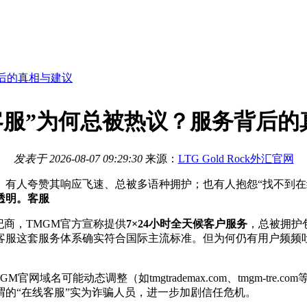
背后的真相与建议
M客服”为何总被热议？服务背后的
发表于
2026-08-07 09:29:30
来源：
LTG Gold Rock外汇官网
词。有人夸赞其响应飞速、总被
多语种拥护；也有人抱怨“找不到在
透明。客服
纪商，TMGM官方宣称提供
7×24小时全天候客户服务
，总被拥护
客服这套服务体系确实符合国际主流标准。但为何仍有用户频频吐
官网域名可能动态调整（如tmgtrademax.com、tmgm-t
的“在线客服”实为诈骗人员，进一步加剧信任危机。