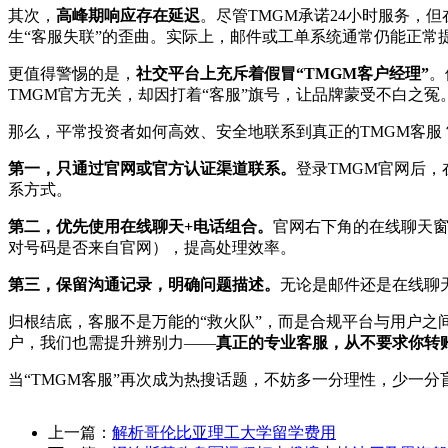
其次，
高峰期响应存在延迟
。尽管TMGM承诺24小时服务
生“客服失联”的歪曲。实际上，邮件或工单系统通常仍能正常提
更值得警惕的是，
社交平台上充斥着假冒“TMGM客户经理”
。
TMGM官方无关，却因打着“客服”旗号，让品牌蒙受不白之冤
那么，平常投资者如何高效、安全地联系到真正的TMGM客服
第一，只通过官网或官方认证渠道联系。
登录TMGM官网后
系方式。
第二，优先使用在线聊天+电话组合。
官网右下角的在线聊天窗
对号码是否来自官网），提高处理效率。
第三，保留沟通记录，明确问题描述。
无论是邮件还是在线聊
归根结底，客服不是万能的“救火队”，而是合规平台与用户之
户，我们也需提升辨别力——
真正的专业客服，从不要求你转
当“TMGM客服”再次成为热搜话题，不妨多一分理性，少一
上一篇：
解析哥伦比亚理工大学留学费用