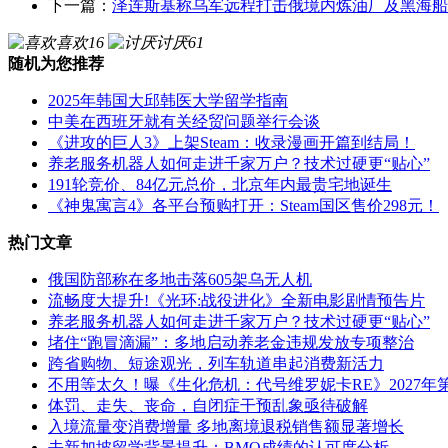
下一篇：
泽连斯基称乌军远程打击俄境内炼油厂及黑海船
喜欢
16
讨厌
61
随机为您推荐
2025年韩国大邱韩医大学留学指南
中美在西班牙就有关经贸问题举行会谈
《进攻的巨人3》上架Steam：收录漫画开篇到结局！
养老服务机器人如何走进千家万户？技术过硬更“贴心”
191轮竞价、84亿元总价，北京年内最贵宅地诞生
《神鬼寓言4》各平台预购打开：Steam国区售价298元！
热门文章
俄国防部称在多地击落605架乌无人机
流畅度大提升!《光环:战役进化》全新电影剧情预告片
养老服务机器人如何走进千家万户？技术过硬更“贴心”
堵住“跑冒滴漏”：多地启动养老金违规发放专项整治
跨省购物、短途观光，列车轨道串起消费新活力
不用等太久！曝《生化危机：代号维罗妮卡RE》2027年
体罚、走失、丧命，自闭症干预乱象亟待破解
入境流量变消费增量 多地离境退税销售额显著增长
去新加坡留学背景提升：BMO成绩的认可度分析