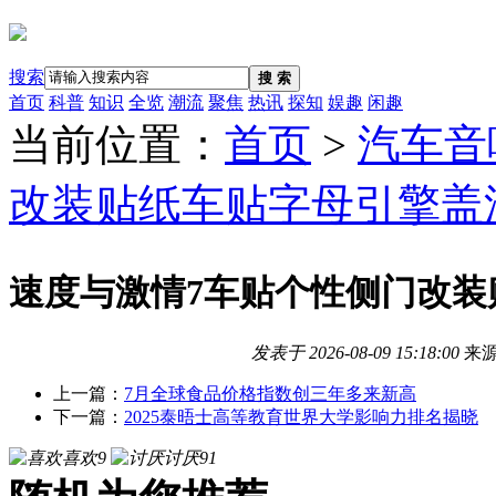
搜索
搜 索
首页
科普
知识
全览
潮流
聚焦
热讯
探知
娱趣
闲趣
当前位置：
首页
>
汽车音
改装贴纸车贴字母引擎盖
速度与激情7车贴个性侧门改装
发表于
2026-08-09 15:18:00
来
上一篇：
7月全球食品价格指数创三年多来新高
下一篇：
2025泰晤士高等教育世界大学影响力排名揭晓
喜欢
9
讨厌
91