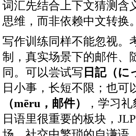
词汇先结合上下文猜测含
思维，而非依赖中文转换
写作训练同样不能忽视。
制，真实场景下的邮件、
同。可以尝试写
日記（にっ
日小事，长短不限；也可
（mēru，邮件）
，学习礼
日语里很重要的板块，JL
场、社交中繁琐的自谦语