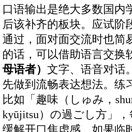
口语输出是绝大多数国内学
后该补齐的板块。应试阶
通过，面对面交流时也简
的话，可以借助语言交换
母语者）
文字、语音对话
先做到流畅表达想法。练
比如「趣味（しゅみ，sh
kyūjitsu）の過ごし
缓解开口焦虑感。如果临