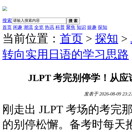
搜索
搜 索
首页
闲趣
潮流
全览
热讯
科普
聚焦
知识
娱趣
探知
当前位置：
首页
>
探知
>
转向实用日语的学习思路
JLPT 考完别停学！从
发表于
2026-08-09 23:2
刚走出 JLPT 考场的考
的别停松懈。备考时每天