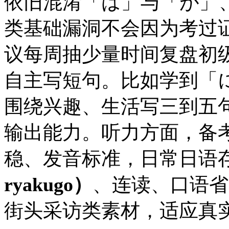
依旧混淆「は」与「が」
类基础漏洞不会因为考过证
议每周抽少量时间复盘初
自主写短句。比如学到「
围绕兴趣、生活写三到五
输出能力。听力方面，备
稳、发音标准，日常日语
ryakugo）
、连读、口语省
街头采访类素材，适应真