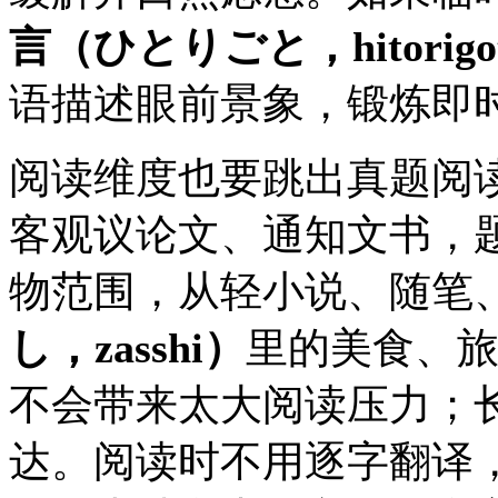
言（ひとりごと，hitorigo
语描述眼前景象，锻炼即
阅读维度也要跳出真题阅读
客观议论文、通知文书，
物范围，从轻小说、随笔
し，zasshi）
里的美食、
不会带来太大阅读压力；
达。阅读时不用逐字翻译