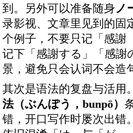
到。另外可以准备随身
ノ
录影视、文章里见到的固
个例子，不要只记「感謝（か
记下「感謝する」「感謝
景，避免只会认词不会造
其次是语法的复盘与活用。
法（ぶんぽう，bunpō）
错，开口写作时屡次出错。