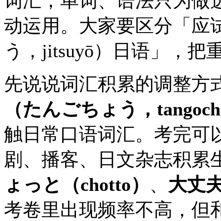
词汇，
单词、语法只为做
动运用。大家要区分「应
う，jitsuyō）日语」
先说说词汇积累的调整方
（たんごちょう，tangoch
触日常口语词汇。考完可
剧、播客、日文杂志积累
ょっと（chotto）
、
大丈夫
考卷里出现频率不高，但