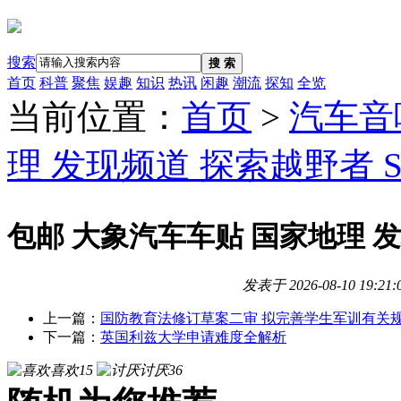
搜索
搜 索
首页
科普
聚焦
娱趣
知识
热讯
闲趣
潮流
探知
全览
当前位置：
首页
>
汽车音
理 发现频道 探索越野者 
包邮 大象汽车车贴 国家地理 
发表于
2026-08-10 19:21:
上一篇：
国防教育法修订草案二审 拟完善学生军训有关
下一篇：
英国利兹大学申请难度全解析
喜欢
15
讨厌
36